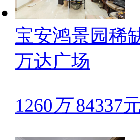
宝安鸿景园稀
万达广场
1260
万
84337