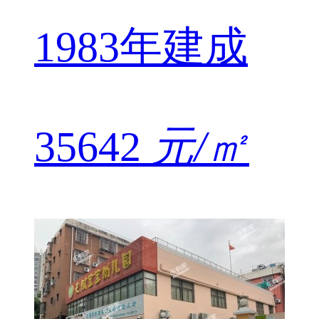
1983年建成
35642
元/㎡