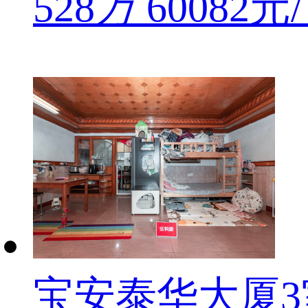
528
万
60082元
宝安泰华大厦3