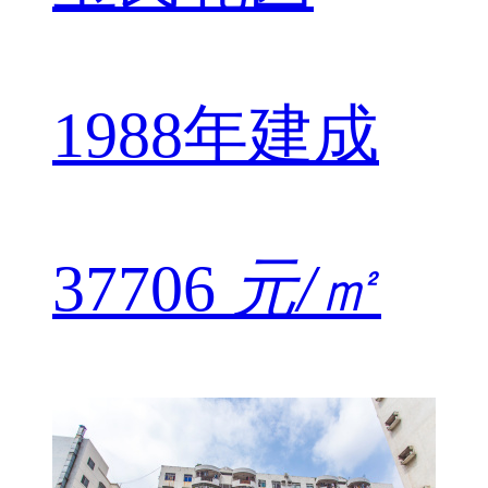
1988年建成
37706
元/㎡