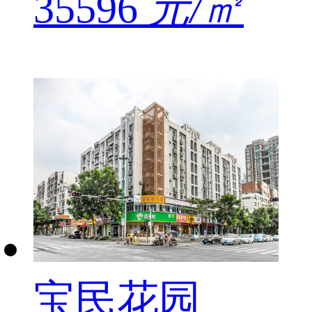
35596
元/㎡
宝民花园