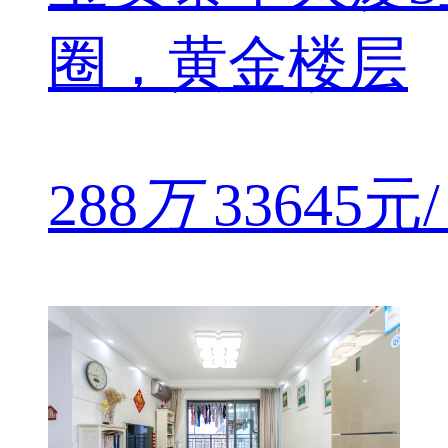
圈，黄金楼层
288
万
33645元