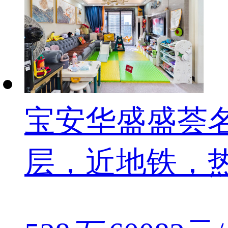
宝安华盛盛荟名
层，近地铁，