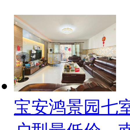
宝安鸿景园七