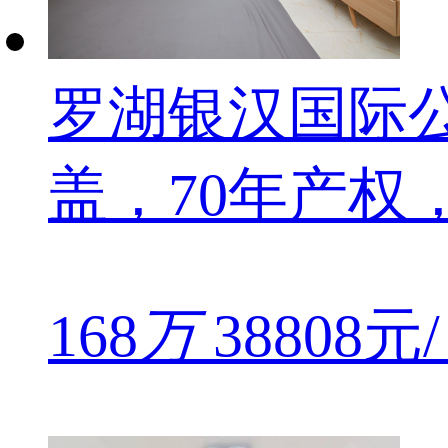
罗湖银汉国际公
盖，70年产权
168
万
38808元