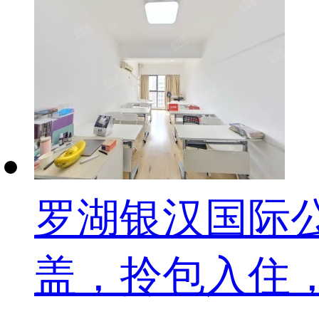
罗湖银汉国际公
盖，拎包入住