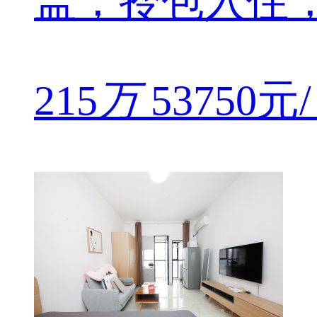
盖，拎包入住，
215
万
53750元