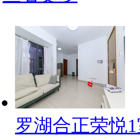
罗湖合正荣悦1